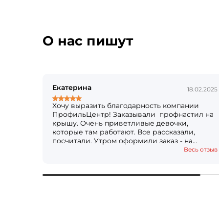
О нас пишут
Екатерина
18.02.2025
Хочу выразить благодарность компании
ПрофильЦентр! Заказывали профнастил на
крышу. Очень приветливые девочки,
которые там работают. Все рассказали,
посчитали. Утром оформили заказ - на
следующий день уже все было готово!
Весь отзыв
Огромное вам спасибо! Решили, что ещё и
за штакетником придём)