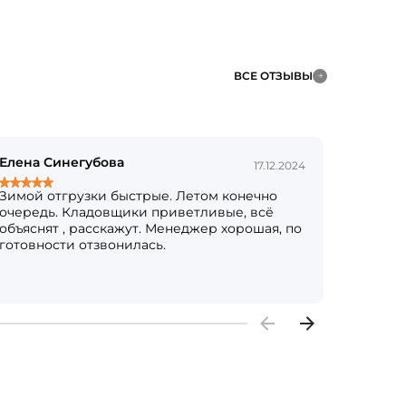
ВСЕ ОТЗЫВЫ
Елена Синегубова
новичк
17.12.2024
Зимой отгрузки быстрые. Летом конечно
Надо б
очередь. Кладовщики приветливые, всё
размера
объяснят , расскажут. Менеджер хорошая, по
попрос
готовности отзвонилась.
операт
Рекоме