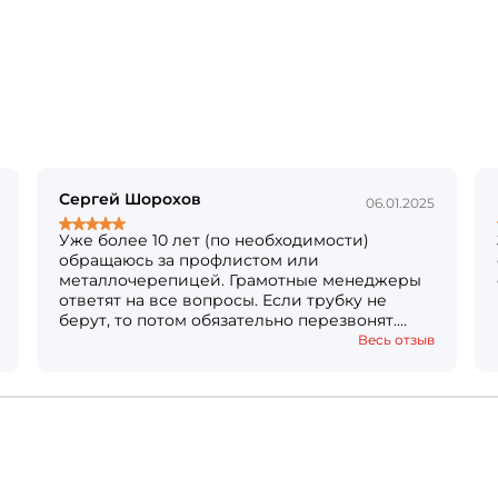
Сергей Шорохов
06.01.2025
Уже более 10 лет (по необходимости)
обращаюсь за профлистом или
металлочерепицей. Грамотные менеджеры
ответят на все вопросы. Если трубку не
берут, то потом обязательно перезвонят.
Кстати, коллектив менеджеров постоянный,
Весь отзыв
это хороший показатель. В сентябре 2023
искал металлочерепицу Монтеррей, тогда
цены увеличивались каждый день!
Обзвонил по Вологде много компаний, но
самое лучшее предложение оказалось здесь
( без угроз, что завтра будет дороже).
Рекомендую.