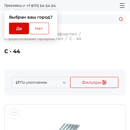
Грязовец
+7 8172 54-54-54
Выбран ваш город?
Да
Нет
Главная
Каталог
Профнастил
Строительный профнастил
С - 44
С - 44
Фильтры
По умолчанию