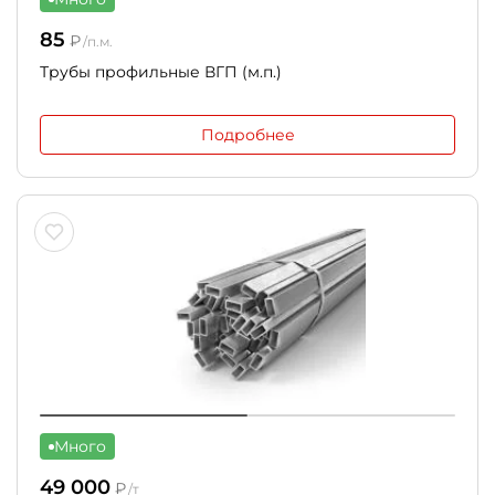
85
₽
/п.м.
Трубы профильные ВГП (м.п.)
Подробнее
Много
49 000
₽
/т