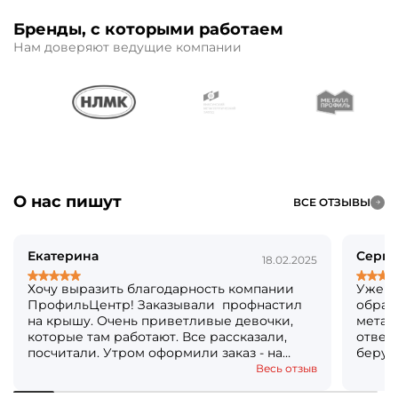
Бренды, с которыми работаем
Нам доверяют ведущие компании
О нас пишут
ВСЕ ОТЗЫВЫ
Екатерина
Серге
18.02.2025
Хочу выразить благодарность компании
Уже б
ПрофильЦентр! Заказывали профнастил
обращ
на крышу. Очень приветливые девочки,
метал
которые там работают. Все рассказали,
ответя
посчитали. Утром оформили заказ - на
берут
следующий день уже все было готово!
Кстат
Весь отзыв
Огромное вам спасибо! Решили, что ещё и
посто